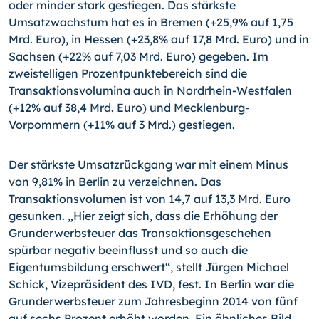
oder minder stark gestiegen. Das stärkste
Umsatzwachstum hat es in Bremen (+25,9% auf 1,75
Mrd. Euro), in Hessen (+23,8% auf 17,8 Mrd. Euro) und in
Sachsen (+22% auf 7,03 Mrd. Euro) gegeben. Im
zweistelligen Prozentpunktebereich sind die
Transaktionsvolumina auch in Nordrhein-Westfalen
(+12% auf 38,4 Mrd. Euro) und Mecklenburg-
Vorpommern (+11% auf 3 Mrd.) gestiegen.
Der stärkste Umsatzrückgang war mit einem Minus
von 9,81% in Berlin zu verzeichnen. Das
Transaktionsvolumen ist von 14,7 auf 13,3 Mrd. Euro
gesunken. „Hier zeigt sich, dass die Erhöhung der
Grunderwerbsteuer das Transaktionsgeschehen
spürbar nega­tiv beeinflusst und so auch die
Eigentumsbildung erschwert“, stellt Jürgen Michael
Schick, Vizepräsident des IVD, fest. In Berlin war die
Grunderwerbsteuer zum Jahres­beginn 2014 von fünf
auf sechs Prozent erhöht worden. Ein ähnliches Bild