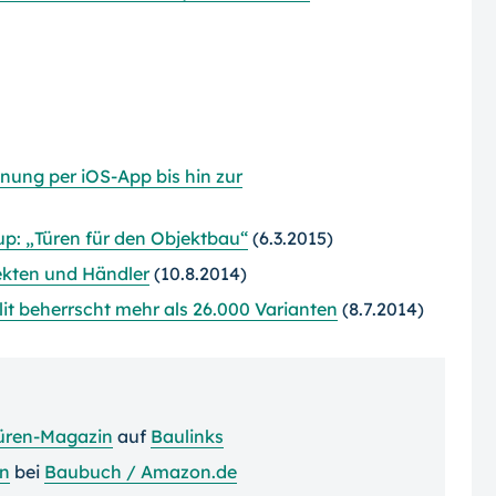
nung per iOS-App bis hin zur
p: „Türen für den Objektbau“
(6.3.2015)
tekten und Händler
(10.8.2014)
it beherrscht mehr als 26.000 Varianten
(8.7.2014)
üren-Magazin
auf
Baulinks
en
bei
Baubuch / Amazon.de