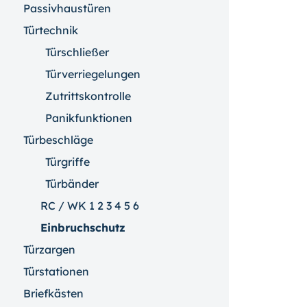
Passivhaustüren
Türtechnik
Türschließer
Türverriegelungen
Zutrittskontrolle
Panikfunktionen
Türbeschläge
Türgriffe
Türbänder
RC / WK 1 2 3 4 5 6
Einbruchschutz
Türzargen
Türstationen
Briefkästen