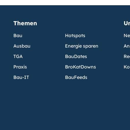
Themen
U
Bau
Hotspots
Ne
Ausbau
Energie sparen
An
TGA
BauDates
Re
Praxis
BroKatDowns
Ko
Bau-IT
BauFeeds