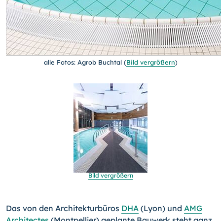
alle Fotos: Agrob Buchtal
(
Bild vergrößern
)
Bild vergrößern
Das von den Architekturbüros
DHA
(Lyon) und
AMG
Archi­tectes
(Montpellier) geplante Bauwerk steht ganz