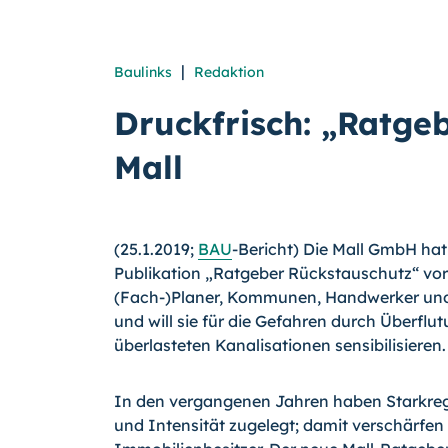
|
Baulinks
Redaktion
Druckfrisch: „Ratge
Mall
(25.1.2019;
BAU
-Bericht) Die Mall GmbH hat
Publikation „Ratgeber Rückstauschutz“ vorge
(Fach-)Planer, Kommunen, Handwerker und
und will sie für die Gefahren durch Überfl
überlasteten Kanalisationen sensibilisieren.
In den vergangenen Jahren haben Starkreg
und Intensität zugelegt; damit verschärfen 