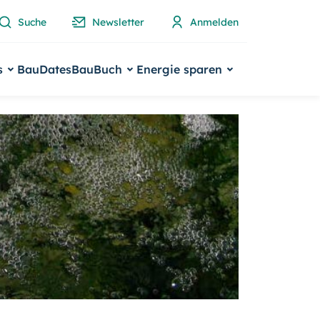
Suche
Newsletter
Anmelden
s
BauDates
BauBuch
Energie sparen