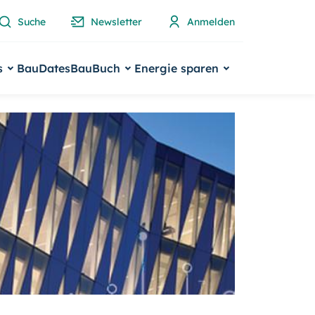
Suche
Newsletter
Anmelden
s
BauDates
BauBuch
Energie sparen