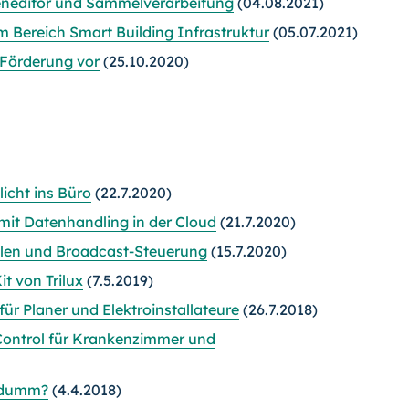
eneditor und Sammelverarbeitung
(04.08.2021)
t im Bereich Smart Building Infrastruktur
(05.07.2021)
-Förderung vor
(25.10.2020)
icht ins Büro
(22.7.2020)
mit Datenhandling in der Cloud
(21.7.2020)
älen und Broadcast-Steuerung
(15.7.2020)
t von Trilux
(7.5.2019)
ür Planer und Elektroinstallateure
(26.7.2018)
 Control für Krankenzimmer und
t dumm?
(4.4.2018)