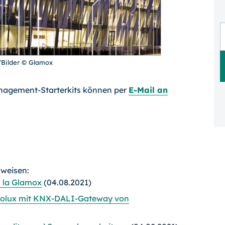
/Bilder © Glamox
nagement-Starterkits können per
E-Mail an
rweisen:
 la Glamox
(04.08.2021)
iolux mit KNX-DALI-Gateway von