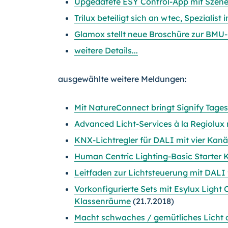
Upgedatete ESY Control-App mit Szen
Trilux beteiligt sich an wtec, Spezialis
Glamox stellt neue Broschüre zur BMU
weitere Details...
ausgewählte weitere Meldungen:
Mit NatureConnect bringt Signify Tagesl
Advanced Licht-Services à la Regiolux 
KNX-Lichtregler für DALI mit vier Kan
Human Centric Lighting-Basic Starter Ki
Leitfaden zur Lichtsteuerung mit DALI f
Vorkonfigurierte Sets mit Esylux Light
Klassenräume
(21.7.2018)
Macht schwaches / gemütliches Lich