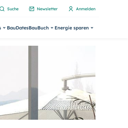
Suche
Newsletter
Anmelden
s
BauDates
BauBuch
Energie sparen