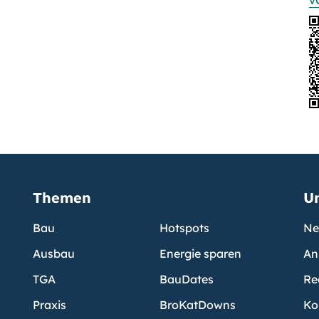
v
Themen
U
Bau
Hotspots
Ne
Ausbau
Energie sparen
An
TGA
BauDates
Re
Praxis
BroKatDowns
Ko