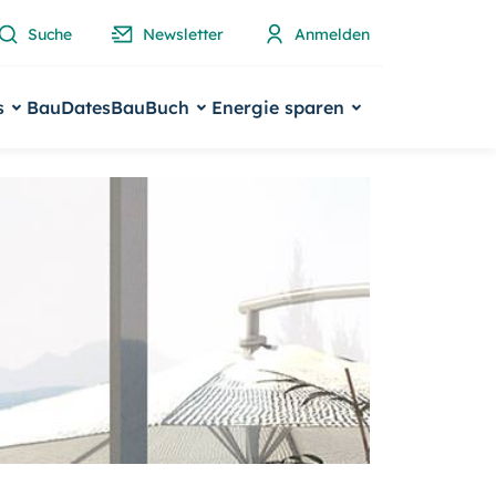
Suche
Newsletter
Anmelden
s
BauDates
BauBuch
Energie sparen