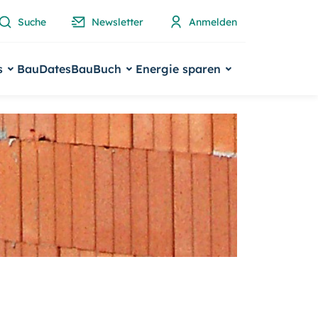
Suche
Newsletter
Anmelden
s
BauDates
BauBuch
Energie sparen