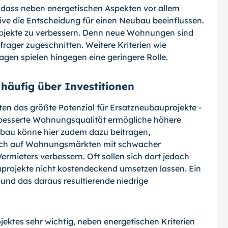
 dass neben energe­tischen Aspekten vor allem
ve die Ent­scheidung für einen Neubau beeinflussen.
Objekte zu verbessern. Denn neue Wohnungen sind
frager zugeschnitten. Weitere Kriterien wie
ragen spielen hingegen eine geringere Rolle.
äufig über Investitionen
 das größte Potenzial für Ersatzneubau­projekte -
erbesserte Wohnungsqualität er­mögliche höhere
ubau könne hier zudem dazu beitragen,
uch auf Wohnungsmärkten mit schwacher
rmieters verbessern. Oft sollen sich dort jedoch
ojekte nicht kos­tendeckend umsetzen lassen. Ein
nd das daraus resultierende niedrige
ktes sehr wichtig, neben energetischen Kriterien