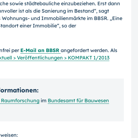
che sowie städtebauliche einzu­beziehen. Erst dann
nvoller ist als die Sanierung im Bestand“, sagt
ats Wohnungs- und Immobilienmärkte im BBSR. „Eine
and­ort einer Immobilie“, so der
frei per
E-Mail an BBSR
angefordert werden. Als
Aktuell > Veröffentlichungen > KOMPAKT 1/2013
nformationen:
nd Raumforschung
im
Bundesamt für Bauwesen
rweisen: