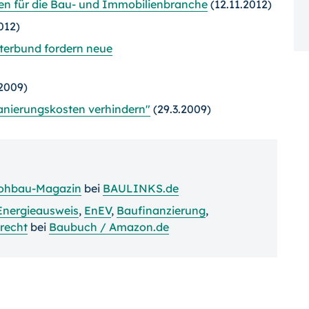
den für die Bau- und Immobilienbranche
(12.11.2012)
012)
terbund fordern neue
.2009)
nierungskosten verhindern"
(29.3.2009)
ohbau-Magazin
bei
BAULINKS.de
Energieausweis
,
EnEV
,
Baufinanzierung
,
recht
bei
Baubuch / Amazon.de