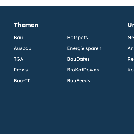
Themen
U
Bau
Hotspots
Ne
Ausbau
Energie sparen
An
TGA
BauDates
Re
Praxis
BroKatDowns
Ko
Bau-IT
BauFeeds