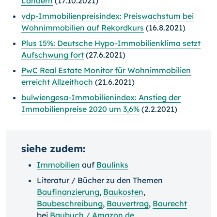
Ländern
(17.10.2021)
vdp-Immobilienpreisindex: Preiswachstum bei
Wohnimmobilien auf Rekordkurs
(16.8.2021)
Plus 15%: Deutsche Hypo-Immobilienklima setzt
Aufschwung fort
(27.6.2021)
PwC Real Estate Monitor für Wohnimmobilien
erreicht Allzeithoch
(21.6.2021)
bulwiengesa-Immobilienindex: Anstieg der
Immobilienpreise 2020 um 3,6%
(2.2.2021)
siehe zudem:
Immobilien
auf
Baulinks
Literatur / Bücher zu den Themen
Baufinanzierung
,
Baukosten
,
Baubeschreibung
,
Bauvertrag
,
Baurecht
bei
Baubuch / Amazon.de