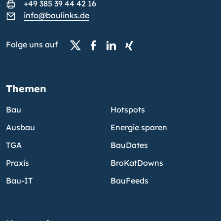
+49 385 39 44 42 16
info@baulinks.de
Folge uns auf
Themen
Bau
Hotspots
Ausbau
Energie sparen
TGA
BauDates
Praxis
BroKatDowns
Bau-IT
BauFeeds