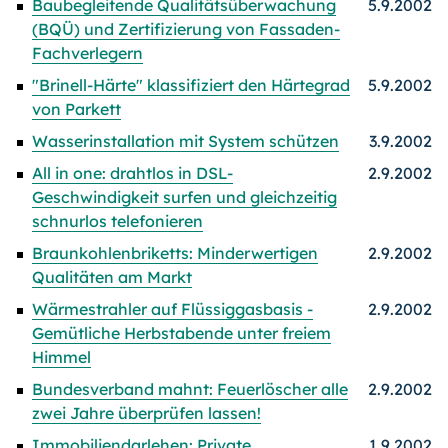
Baubegleitende Qualitätsüberwachung
5.9.2002
(BQÜ) und Zertifizierung von Fassaden-
Fachverlegern
"Brinell-Härte" klassifiziert den Härtegrad
5.9.2002
von Parkett
Wasserinstallation mit System schützen
3.9.2002
All in one: drahtlos in DSL-
2.9.2002
Geschwindigkeit surfen und gleichzeitig
schnurlos telefonieren
Braunkohlenbriketts: Minderwertigen
2.9.2002
Qualitäten am Markt
Wärmestrahler auf Flüssiggasbasis -
2.9.2002
Gemütliche Herbstabende unter freiem
Himmel
Bundesverband mahnt: Feuerlöscher alle
2.9.2002
zwei Jahre überprüfen lassen!
Immobiliendarlehen: Private
1.9.2002