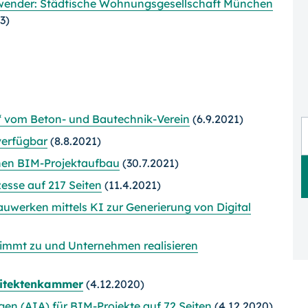
hwender: Städtische Wohnungsgesellschaft München
3)
“ vom Beton- und Bautechnik-Verein
(6.9.2021)
verfügbar
(8.8.2021)
chen BIM-Projektaufbau
(30.7.2021)
esse auf 217 Seiten
(11.4.2021)
werken mittels KI zur Generierung von Digital
immt zu und Unternehmen realisieren
hitektenkammer
(4.12.2020)
n (AIA) für BIM-Projekte auf 72 Seiten
(4.12.2020)