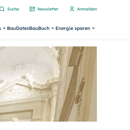
Suche
Newsletter
Anmelden
s
BauDates
BauBuch
Energie sparen