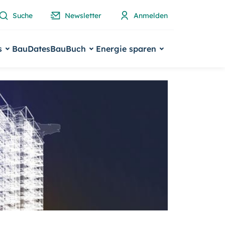
Suche
Newsletter
Anmelden
s
BauDates
BauBuch
Energie sparen