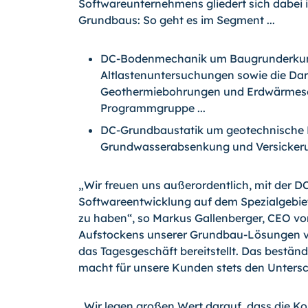
Softwareunternehmens gliedert sich dabei i
Grundbaus: So geht es im Segment ...
DC-Bodenmechanik um Baugrunderkun
Altlastenuntersuchungen sowie die Dar
Geothermiebohrungen und Erdwärmeso
Programmgruppe ...
DC-Grundbaustatik um geotechnische 
Grundwasserabsenkung und Versicker
„Wir freuen uns außerordentlich, mit der DC
Softwareentwicklung auf dem Spezialgebi
zu haben“, so Markus Gallenberger, CEO von
Aufstockens unserer Grundbau-Lösungen vo
das Tagesgeschäft bereitstellt. Das bestä
macht für unsere Kunden stets den Untersc
„Wir legen großen Wert darauf, dass die Ko