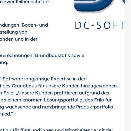
n zwei Teilbereiche des
dungen, Boden- und
stellung von
nden und in der
Berechnungen, Grundbaustatik sowie
ung.
-Software langjährige Expertise in der
et des Grundbaus für unsere Kunden hinzugewonnen
 Frilo. „Unsere Kunden profitieren aufgrund des
n einem enormen Lösungsportfolio, das Frilo für
ndig wachsende und nutzbringende Produktportfolio
hied.“
ntinuität für Kund:innen und Mitarbeitende mit der