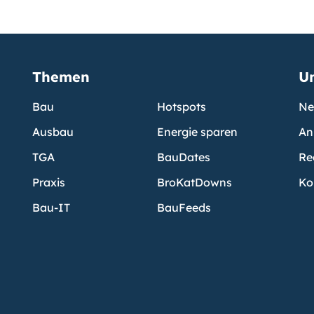
Themen
U
Bau
Hotspots
Ne
Ausbau
Energie sparen
An
TGA
BauDates
Re
Praxis
BroKatDowns
Ko
Bau-IT
BauFeeds