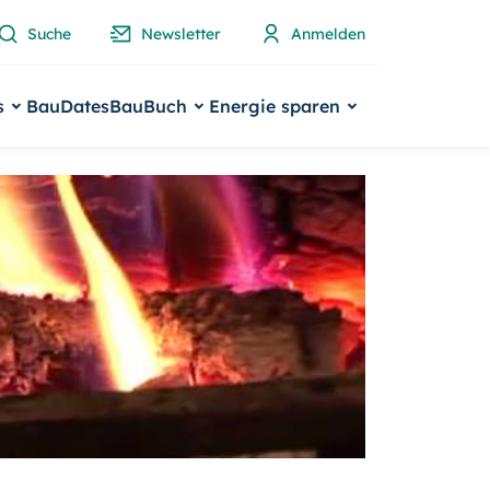
Suche
Newsletter
Anmelden
s
BauDates
BauBuch
Energie sparen