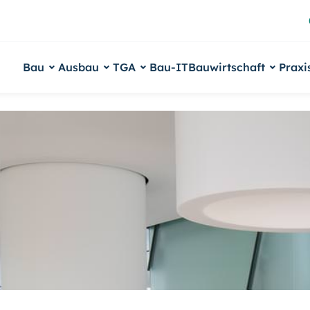
Bau
Ausbau
TGA
Bau-IT
Bauwirtschaft
Praxi