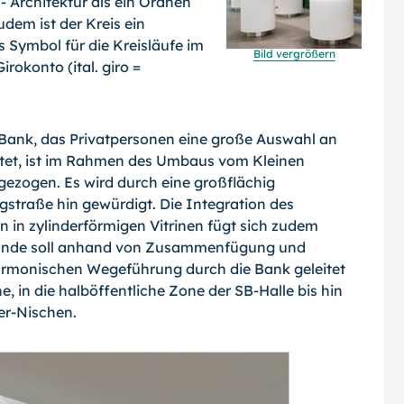
- Architektur als ein Ordnen
udem ist der Kreis ein
s Symbol für die Kreisläufe im
Bild vergrößern
o­konto (ital. giro =
ank, das Privatpersonen eine große Aus­wahl an
tet, ist im Rahmen des Umbaus vom Kleinen
mgezogen. Es wird durch eine großflächig
straße hin gewürdigt. Die Inte­gration des
 in zylinderförmigen Vitrinen fügt sich zudem
 Kunde soll anhand von Zu­sammenfügung und
armonischen Wegefüh­rung durch die Bank geleitet
in die halb­öffentliche Zone der SB-Halle bis hin
er-
Nischen.