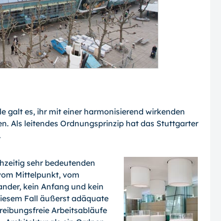
e galt es, ihr mit einer harmonisierend wir­kenden
n. Als leitendes Ordnungsprinzip hat das Stuttgarter
.
chzeitig sehr bedeu­tenden
vom Mittel­punkt, vom
nander, kein Anfang und kein
 diesem Fall äußerst adäquate
reibungsfreie Arbeitsabläufe