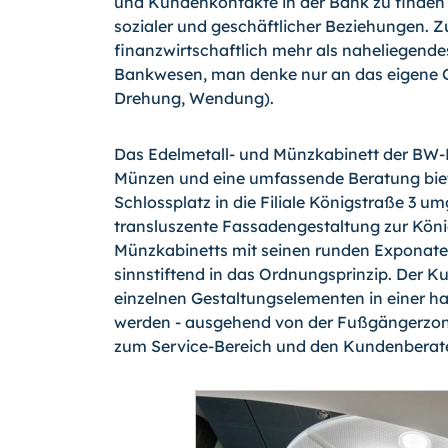
und Kundenkon­takte in der Bank zu finden 
sozia­ler und geschäftlicher Beziehungen. Z
finanzwirtschaftlich mehr als naheliegende
Bankwesen, man denke nur an das eigene Gir
Drehung, Wendung).
Das Edelmetall- und Münzkabinett der BW-B
Münzen und eine umfassende Beratung bie
Schlossplatz in die Filiale Königstraße 3 u
transluszente Fassadengestaltung zur König
Münzkabinetts mit seinen runden Exponaten
sinnstiftend in das Ordnungsprinzip. Der
einzelnen Gestaltungselementen in einer h
werden - ausgehend von der Fußgängerzone, 
zum Service-Bereich und den Kundenberat