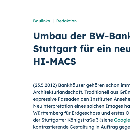
|
Baulinks
Redaktion
Umbau der BW-Bank-F
Stuttgart für ein ne
HI-MACS
(23.5.2012) Bankhäuser gehören schon imme
Architekturlandschaft. Traditionell aus Grü
expressive Fassaden den Instituten Ansehe
Neuinterpretation eines solchen Ima­ges h
Württemberg für Erdgeschoss und erstes Obe
der Stuttgarter König­straße 3 (siehe
Googl
kontrastie­rende Gestaltung in Auftrag ge