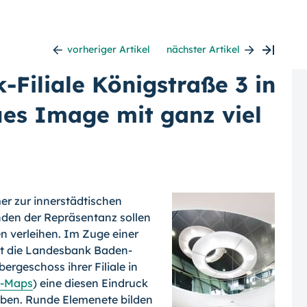
vorheriger Artikel
nächster Artikel
iliale Königstraße 3 in
ues Image mit ganz viel
r zur innerstädti­schen
nden der Re­präsentanz sollen
n verleihen. Im Zuge einer
at die Landesbank Baden-
rgeschoss ihrer Filiale in
e-Maps
) eine diesen Eindruck
geben. Runde Elemenete bilden