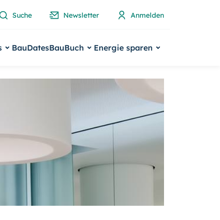
Suche
Newsletter
Anmelden
s
BauDates
BauBuch
Energie sparen