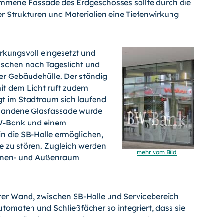
mmene Fassade des Erdgeschosses sollte durch die
r Strukturen und Materialien eine Tiefenwirkung
rkungsvoll einge­setzt und
nschen nach Tageslicht und
er Gebäudehülle. Der ständig
it dem Licht ruft zudem
gt im Stadtraum sich laufend
rhandene Glasfassade wurde
BW-Bank und einem
 in die SB-Halle ermöglichen,
e zu stören. Zugleich werden
mehr vom Bild
Innen- und Außenraum
ter Wand, zwischen SB-Halle und Service­bereich
omaten und Schließfächer so inte­griert, dass sie