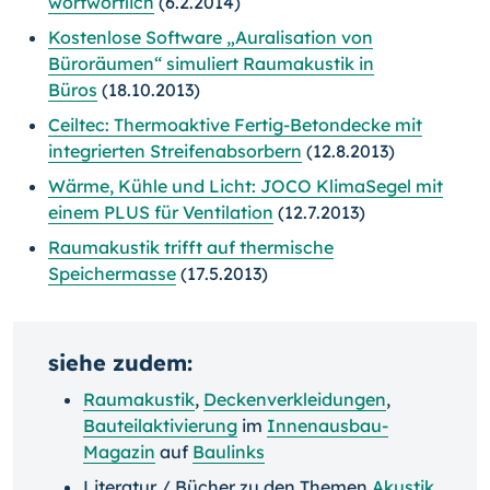
wortwörtlich
(6.2.2014)
Kostenlose Software „Auralisation von
Büroräumen“ simuliert Raumakustik in
Büros
(18.10.2013)
Ceiltec: Thermoaktive Fertig-Betondecke mit
integrierten Streifenabsorbern
(12.8.2013)
Wärme, Kühle und Licht: JOCO KlimaSegel mit
einem PLUS für Ventilation
(12.7.2013)
Raumakustik trifft auf thermische
Speichermasse
(17.5.2013)
siehe zudem:
Raumakustik
,
Deckenverkleidungen
,
Bauteilaktivierung
im
Innenausbau-
Magazin
auf
Baulinks
Literatur / Bücher zu den Themen
Akustik
,