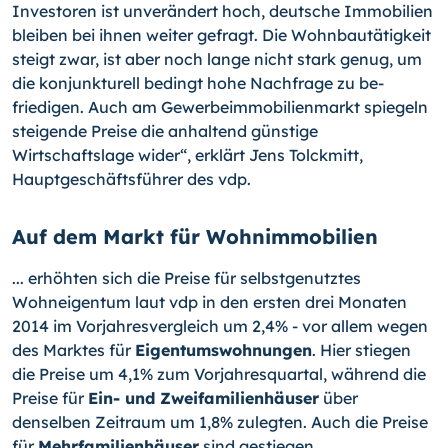
Investoren ist unverändert hoch, deutsche Im­mobilien
bleiben bei ihnen weiter gefragt. Die Wohnbautätigkeit
steigt zwar, ist aber noch lange nicht stark genug, um
die konjunkturell bedingt hohe Nachfrage zu be­
friedigen. Auch am Gewerbeimmobilienmarkt spiegeln
steigende Preise die anhaltend günstige
Wirtschaftslage wider“, erklärt Jens Tolckmitt,
Hauptgeschäftsführer des vdp.
Auf dem Markt für Wohnimmobilien
... erhöhten sich die Preise für selbstgenutztes
Wohneigentum laut vdp in den ersten drei Monaten
2014 im Vorjahresvergleich um 2,4% - vor allem wegen
des Marktes für
Eigentumswohnungen
. Hier stiegen
die Preise um 4,1% zum Vorjahresquartal, wäh­rend die
Preise für
Ein- und Zweifamilienhäuser
über
denselben Zeitraum um 1,8% zulegten. Auch die Preise
für
Mehrfamilienhäuser
sind gestiegen.