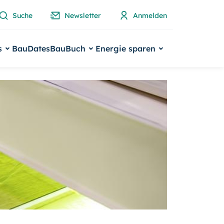
Suche
Newsletter
Anmelden
s
BauDates
BauBuch
Energie sparen