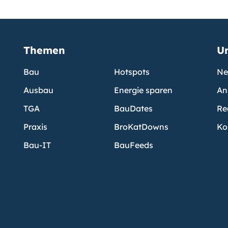
Themen
U
Bau
Hotspots
Ne
Ausbau
Energie sparen
An
TGA
BauDates
Re
Praxis
BroKatDowns
Ko
Bau-IT
BauFeeds