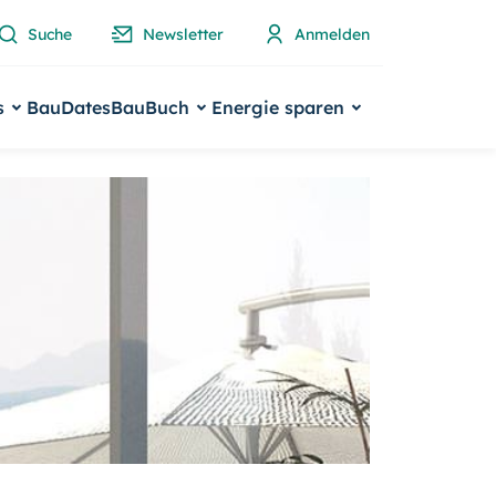
Suche
Newsletter
Anmelden
s
BauDates
BauBuch
Energie sparen