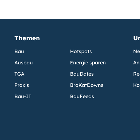
Themen
U
Bau
Hotspots
Ne
Ausbau
Energie sparen
An
TGA
BauDates
Re
Praxis
BroKatDowns
Ko
Bau-IT
BauFeeds