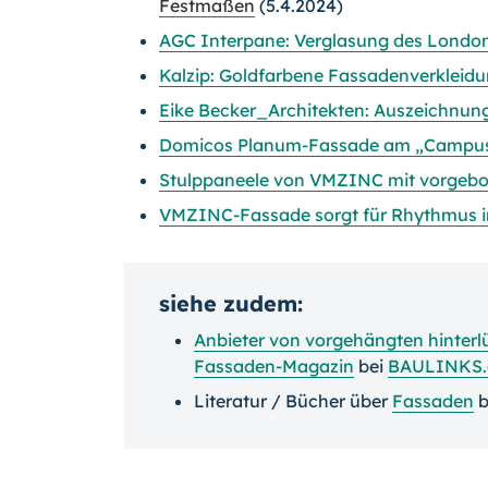
Festmaßen
(5.4.2024)
AGC Interpane: Verglasung des London
Kalzip: Goldfarbene Fassadenverkleidu
Eike Becker_Architekten: Auszeichnung
Domicos Planum-Fassade am „Campu
Stulppaneele von VMZINC mit vorgeboh
VMZINC-Fassade sorgt für Rhythmus in
siehe zudem:
Anbieter von vorgehängten hinterl
Fassaden-Magazin
bei
BAULINKS.
Literatur / Bücher über
Fassaden
b