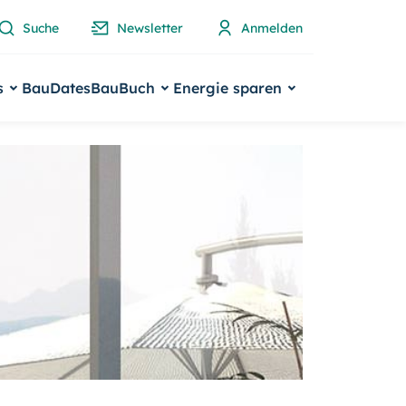
Suche
Newsletter
Anmelden
s
BauDates
BauBuch
Energie sparen