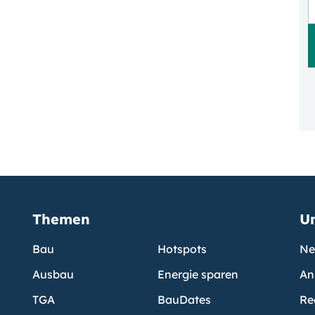
Themen
U
Bau
Hotspots
Ne
Ausbau
Energie sparen
An
TGA
BauDates
Re