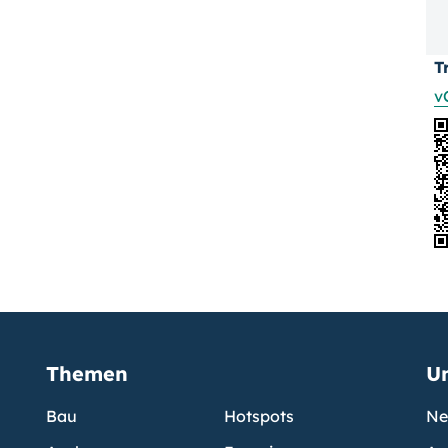
T
v
Themen
U
Bau
Hotspots
Ne