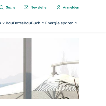
Suche
Newsletter
Anmelden
s
BauDates
BauBuch
Energie sparen