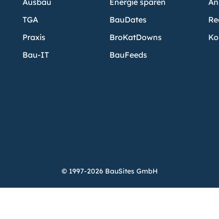
Ausbau
Energie sparen
An
TGA
BauDates
Re
Praxis
BroKatDowns
Ko
Bau-IT
BauFeeds
© 1997-2026 BauSites GmbH