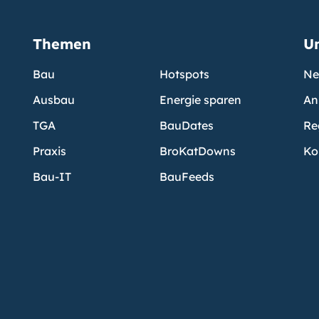
Themen
U
Bau
Hotspots
Ne
Ausbau
Energie sparen
An
TGA
BauDates
Re
Praxis
BroKatDowns
Ko
Bau-IT
BauFeeds