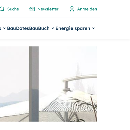
Suche
Newsletter
Anmelden
s
BauDates
BauBuch
Energie sparen