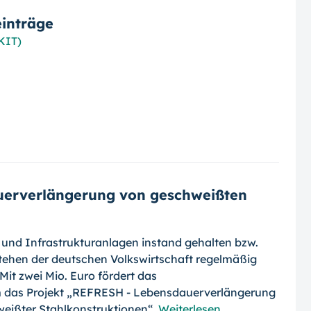
inträge
(KIT)
uerverlängerung von geschweißten
und Infrastrukturanlagen instand gehal­ten bzw.
ehen der deutschen Volks­wirt­schaft regelmäßig
it zwei Mio. Euro för­dert das
 das Projekt „REFRESH - Lebens­dauerverlängerung
ißter Stahlkon­struk­tionen“.
Weiterlesen