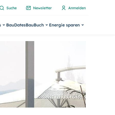
Suche
Newsletter
Anmelden
s
BauDates
BauBuch
Energie sparen