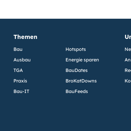
Themen
U
Bau
Hotspots
Ne
Ausbau
Energie sparen
An
TGA
BauDates
Re
Praxis
BroKatDowns
Ko
Bau-IT
BauFeeds