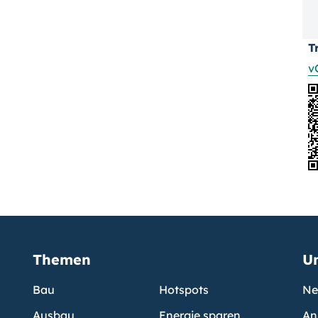
T
v
Themen
U
Bau
Hotspots
Ne
Ausbau
Energie sparen
An