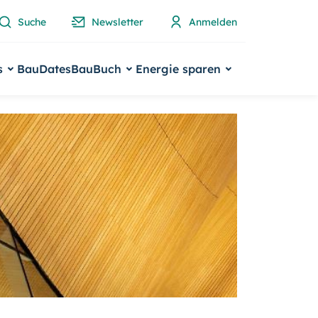
Suche
Newsletter
Anmelden
s
BauDates
BauBuch
Energie sparen