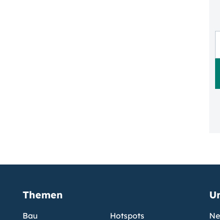
Themen
U
Bau
Hotspots
Ne