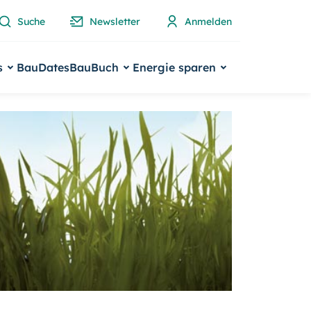
Suche
Newsletter
Anmelden
s
BauDates
BauBuch
Energie sparen