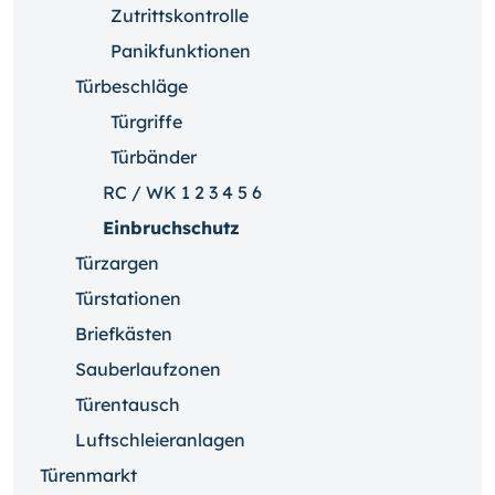
Zutrittskontrolle
Panikfunktionen
Türbeschläge
Türgriffe
Türbänder
RC / WK 1 2 3 4 5 6
Einbruchschutz
Türzargen
Türstationen
Briefkästen
Sauberlaufzonen
Türentausch
Luftschleieranlagen
Türenmarkt