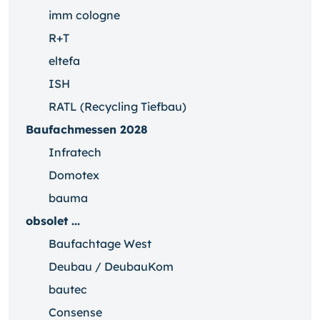
imm cologne
R+T
eltefa
ISH
RATL (Recycling Tiefbau)
Baufachmessen 2028
Infratech
Domotex
bauma
obsolet ...
Baufachtage West
Deubau / DeubauKom
bautec
Consense