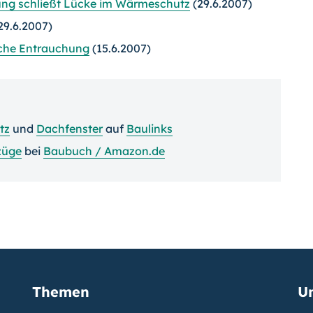
ung schließt Lücke im Wärmeschutz
(29.6.2007)
29.6.2007)
iche Entrauchung
(15.6.2007)
tz
und
Dachfenster
auf
Baulinks
züge
bei
Baubuch / Amazon.de
Themen
U