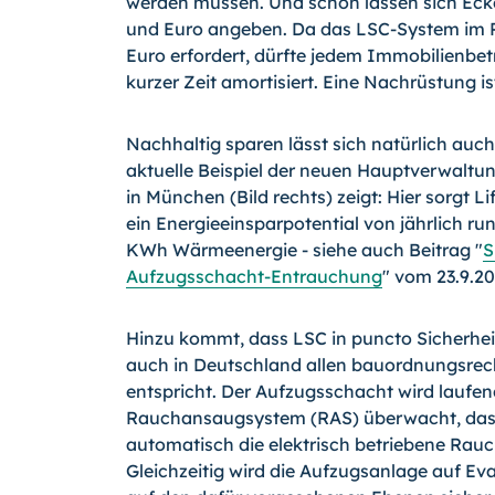
werden müssen. Und schon lassen sich Eck
und Euro angeben. Da das LSC-System im R
Euro erfordert, dürfte jedem Immobilienbetr
kurzer Zeit amortisiert. Eine Nachrüstung i
Nachhaltig sparen lässt sich natürlich auc
aktuelle Beispiel der neuen Hauptverwaltu
in München (Bild rechts) zeigt: Hier sorgt L
ein Energieeinsparpotential von jährlich r
KWh Wärme­energie - siehe auch Beitrag "
S
Aufzugsschacht-Entrauchung
" vom 23.9.20
Hinzu kommt, dass LSC in puncto Sicherheit 
auch in Deutschland allen bauordnungs­rech
entspricht. Der Aufzugsschacht wird laufen
Rauchansaugsystem (RAS) überwacht, das 
automatisch die elektrisch betriebene Ra
Gleichzeitig wird die Aufzugsanlage auf Ev