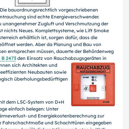
 Die bauordnungsrechtlich vorgeschriebenen
trauchung sind echte Energieverschwender.
 zu unangenehmer Zugluft und Verschmutzung der
t nichts Neues. Komplettsysteme, wie Lift Smoke
erreich erhältlich ist, sorgen dafür, dass die
eöffnet werden. Aber da Planung und Bau von
ken entsprechen müssen, dauerte der Behördenweg
B 2473
den Einsatz von Rauchabzugsgeräten
in
nnen sich Architekten und
eeffizienten Neubauten sowie
ogisch überholungsbedürftigen
 mit dem LSC-System von D+H
lage einfach belegen: Unter
Wärmeverlust- und Energiekostenberechnung zur
 die Fahrschachtmaße und Schachttüren eingegeben