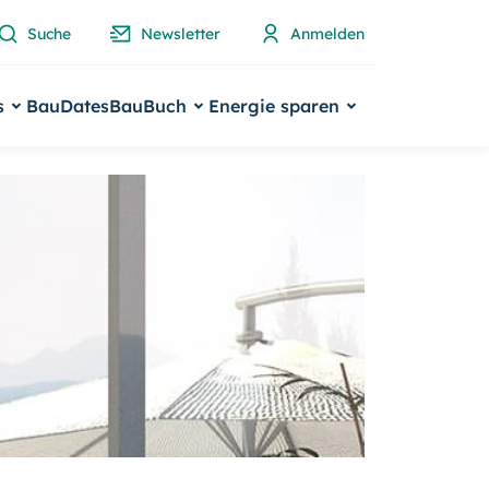
Suche
Newsletter
Anmelden
s
BauDates
BauBuch
Energie sparen