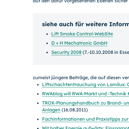
auf den dafür vorgesehenen Ebenen sicher
siehe auch für weitere Infor
Lift Smoke Control-WebSite
D + H Mechatronic GmbH
Security 2008
(7.-10.10.2008 in Ess
zumeist jüngere Beiträge, die auf diesen ve
Liftschachtentrauchung von Lamilux: 
RWAblog will RWA-Markt und -Technik
TROX-Planungshandbuch zu Brand- un
Anlagen
(16.08.2011)
Fachinformationen und Praxistipps zu
Mit halber Energie aufwärts: Einsparpo