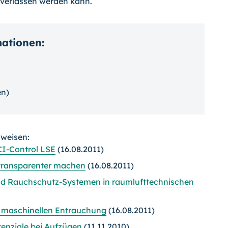
 verlassen werden kann.
mationen:
en)
rweisen:
CI-Control LSE
(16.08.2011)
 transparenter machen
(16.08.2011)
d Rauchschutz-Systemen in raumlufttechnischen
r maschinellen Entrauchung
(16.08.2011)
tenziale bei Aufzügen
(11.11.2010)