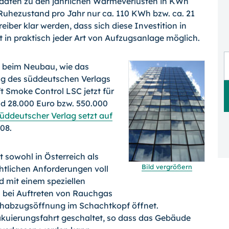
daten zu den jährlichen Wärmeverlusten in KWh
uhezustand pro Jahr nur ca. 110 KWh bzw. ca. 21
eiber klar werden, dass sich diese Investition in
st in praktisch jeder Art von Aufzugsanlage möglich.
h beim Neubau, wie das
ng des süd­deutschen Verlags
ift Smoke Control LSC jetzt für
und 28.000 Euro bzw. 550.000
üddeutscher Verlag setzt auf
08.
sowohl in Öster­reich als
Bild vergrößern
t­li­chen Anforderungen voll
d mit einem speziellen
bei Auftreten von Rauchgas
uchabzugsöffnung im Schachtkopf öffnet.
akuierungsfahrt geschaltet, so dass das Gebäude