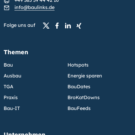
+49 385 39 44 42 16
info@baulinks.de
Folge uns auf
Themen
Bau
Hotspots
Ausbau
Energie sparen
TGA
BauDates
Praxis
BroKatDowns
Bau-IT
BauFeeds
Unternehmen