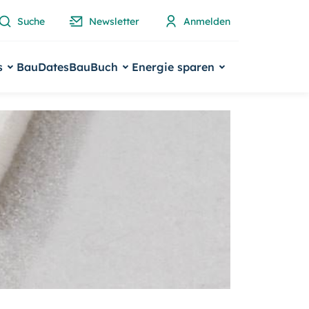
Suche
Newsletter
Anmelden
s
BauDates
BauBuch
Energie sparen