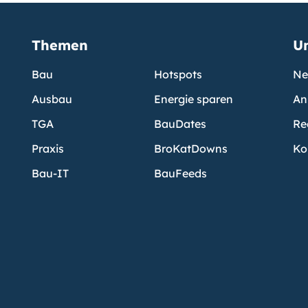
Themen
U
Bau
Hotspots
Ne
Ausbau
Energie sparen
An
TGA
BauDates
Re
Praxis
BroKatDowns
Ko
Bau-IT
BauFeeds