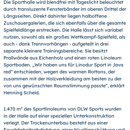
Die Sporthalle wird blendfrei mit Tageslicht beleuchtet
durch transluzente Fensterbän­der im oberen Drittel der
Längsseiten. Direkt dahinter liegen halboffene
Zuschauerga­lerien, die sich ebenfalls über die gesamte
Spielfeldlänge erstrecken. Die Halle lässt sich variabel
nutzen, sowohl als ein großes Wettkampf-Spielfeld, als
auch - dank Trennvorhängen - aufgeteilt in drei
separate kleinere Trainingsbereiche. Sie besitzt
Prallwände aus Eichenholz und einen roten Linoleum
Sportboden. „Wir haben uns für Linodur Sport in ,lava
red“ entschieden, wegen des warmen Rottons, der
zusammen mit der Holzverkleidung am besten zu der
von uns gewünschten Raumstimmung pass­te“, erklärt
Henning Scheid.
1.470 m² des Sportlinoleums von DLW Sports wurden
in der Halle auf einer speziellen Unterkonstruktion
verlegt. Der Trockenunterbau besteht aus einer
Feuchtigkeitsab­dichtung, einer Nivellierschüttung und