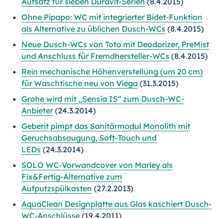
Aufsatz für sieben Duravit-Serien
(8.4.2015)
Ohne Pipapo: WC mit integrierter Bidet-Funktion
als Alternative zu üblichen Dusch-WCs
(8.4.2015)
Neue Dusch-WCs von Toto mit Deodorizer, PreMist
und Anschluss für Fremdhersteller-WCs
(8.4.2015)
Rein mechanische Höhenverstellung (um 20 cm)
für Waschtische neu von Viega
(31.3.2015)
Grohe wird mit „Sensia IS“ zum Dusch-WC-
Anbieter
(24.3.2014)
Geberit pimpt das Sanitärmodul Monolith mit
Geruchsabsaugung, Soft-Touch und
LEDs
(24.3.2014)
SOLO WC-Vorwandcover von Marley als
Fix&Fertig-Alternative zum
Aufputzspülkasten
(27.2.2013)
AquaClean Designplatte aus Glas kaschiert Dusch-
WC-Anschlüsse
(19.4.2011)