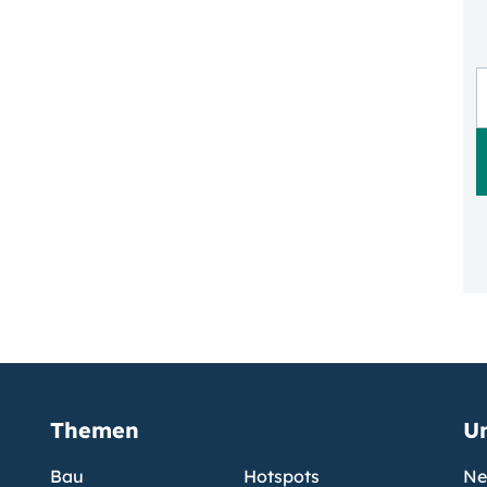
Themen
U
Bau
Hotspots
Ne