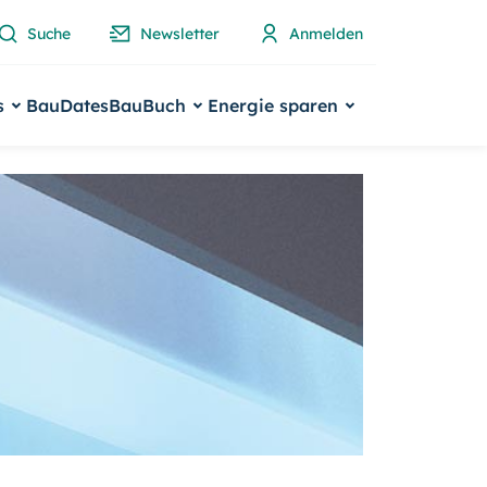
Suche
Newsletter
Anmelden
s
BauDates
BauBuch
Energie sparen