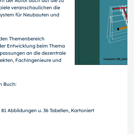
ht der Autor auch auf die zu
piele veranschaulichen die
ssystem für Neubauten und
e den Themenbereich
der Entwicklung beim Thema
npassungen an die dezentrale
itekten, Fachingenieure und
n Buch:
, 81 Abbildungen u. 36 Tabellen, Kartoniert