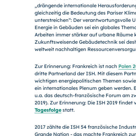
„drängende internationale Herausforderun
gleichzeitig die Bedeutung des Pariser K
unterstreichen“: Der verantwortungsvolle
Energie in Gebäuden sei ein globales Them
Arbeiten immer stärker auf urbane Räume k
Zukunftsweisende Gebäudetechnik sei desha
weltweit nachhaltigen Ressourcenversorg
Zur Erinnerung: Frankreich ist nach
Polen 
dritte Partnerland der ISH. Mit diesem Part
wichtigen energiepolitischen Themen sowi
ein internationales Plenum geben werden. Ei
u.a. das deutsch-französische Forum am zw
2019). Zur Erinnerung: Die ISH 2019 findet 
Tagesfolge
statt.
2017 zählte die ISH 54 französische Indust
Grande Nation - das machte Frankreich zum