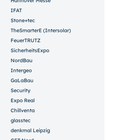
Hannover Messe
IFAT
Stone+tec
TheSmarterE (Intersolar)
FeuerTRUTZ
SicherheitsExpo
NordBau
Intergeo
GaLaBau
Security
Expo Real
Chillventa
glasstec
denkmal Leipzig