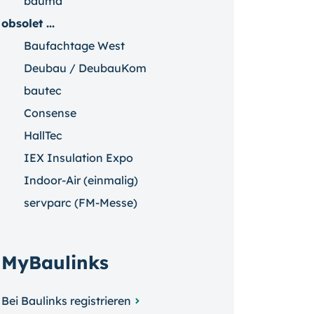
bauma
obsolet ...
Baufachtage West
Deubau / DeubauKom
bautec
Consense
HallTec
IEX Insulation Expo
Indoor-Air (einmalig)
servparc (FM-Messe)
MyBaulinks
Bei Baulinks registrieren