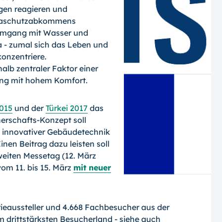
gen reagieren und
limaschutzabkommens
 Umgang mit Wasser und
a - zumal sich das Leben und
onzentriere.
lb zentraler Faktor einer
ung mit hohem Komfort.
2015
und der
Türkei 2017
das
nerschafts-Konzept soll
e innovativer Gebäudetechnik
nen Beitrag dazu leisten soll
eiten Messetag (12. März
vom 11. bis 15. März
mit neuer
rieaussteller und 4.668 Fachbesucher aus der
 drittstärksten Besucherland - siehe auch