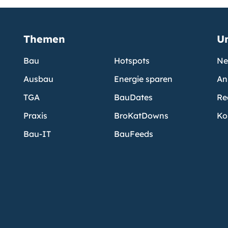
Themen
U
Bau
Hotspots
Ne
Ausbau
Energie sparen
An
TGA
BauDates
Re
Praxis
BroKatDowns
Ko
Bau-IT
BauFeeds