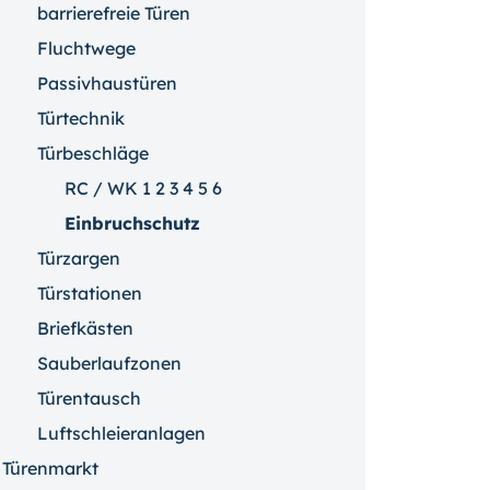
barrierefreie Türen
Fluchtwege
Passivhaustüren
Türtechnik
Türbeschläge
RC / WK 1 2 3 4 5 6
Einbruchschutz
Türzargen
Türstationen
Briefkästen
Sauberlaufzonen
Türentausch
Luftschleieranlagen
Türenmarkt