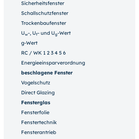
Sicherheitsfenster
Schallschutzfenster
Trockenbaufenster
U
-, U
- und U
-Wert
w
f
g
g-Wert
RC / WK 1 2 3 4 5 6
Energieeinsparverordnung
beschlagene Fenster
Vogelschutz
Direct Glazing
Fensterglas
Fensterfolie
Fenstertechnik
Fensterantrieb