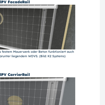
lPV FacadeRail
s festem Mauerwerk oder Beton funktioniert auch
arunter liegendem WDVS. (Bild: K2 Systems)
lPV CarrierRail