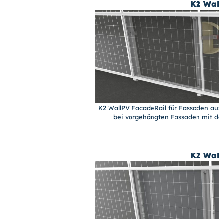
K2 Wal
K2 WallPV FacadeRail für Fassaden au
bei vorgehängten Fassaden mit d
K2 Wal