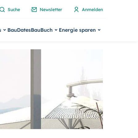
Suche
Newsletter
Anmelden
s
BauDates
BauBuch
Energie sparen