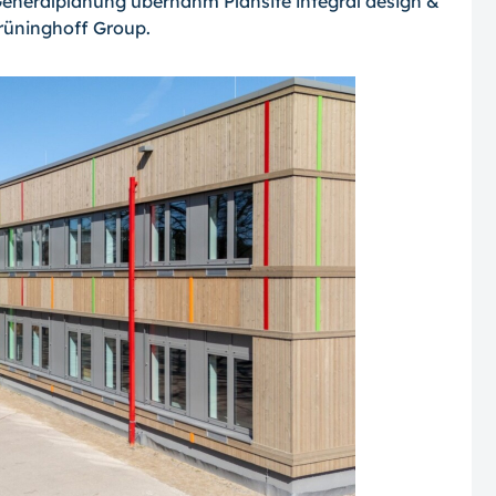
eneralplanung übernahm Plansite integral design &
rüninghoff Group.