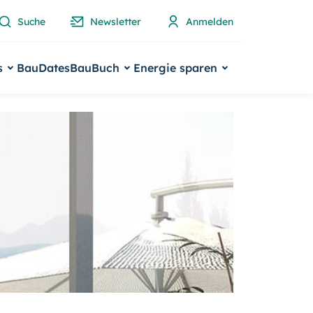
Suche
Newsletter
Anmelden
s
BauDates
BauBuch
Energie sparen