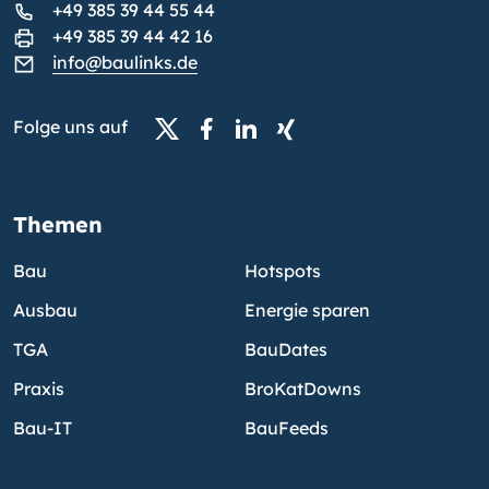
+49 385 39 44 55 44
+49 385 39 44 42 16
info@baulinks.de
Folge uns auf
Themen
Bau
Hotspots
Ausbau
Energie sparen
TGA
BauDates
Praxis
BroKatDowns
Bau-IT
BauFeeds