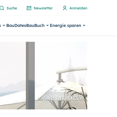
Suche
Newsletter
Anmelden
s
BauDates
BauBuch
Energie sparen