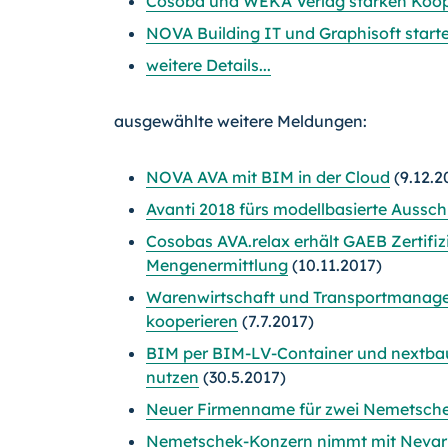
Cosoba und WEKA Verlag stärken Koop
NOVA Building IT und Graphisoft sta
weitere Details...
ausgewählte weitere Meldungen:
NOVA AVA mit BIM in der Cloud
(9.12.2
Avanti 2018 fürs modellbasierte Aussch
Cosobas AVA.relax erhält GAEB Zertifiz
Mengenermittlung
(10.11.2017)
Warenwirtschaft und Transportmanagem
kooperieren
(7.7.2017)
BIM per BIM-LV-Container und nextbau 
nutzen
(30.5.2017)
Neuer Firmenname für zwei Nemetsche
Nemetschek-Konzern nimmt mit Nevari