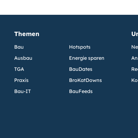
Themen
U
Bau
Hotspots
Ne
Ausbau
Energie sparen
An
TGA
BauDates
Re
Praxis
BroKatDowns
Ko
Bau-IT
BauFeeds