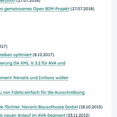
eration
(27.07.2018)
rten gemeinsames Open BIM-
Projekt
(27.07.2018)
017)
reiben optimiert
(8.12.2017)
ierung DA XML V. 3.2 für AVA und
ent: Nevaris und Initions wollen
von f:data einfach für die Ausschreibung
k-Töchter: Nevaris Bausoftware GmbH
(18.10.2015)
s neuen Anlauf im AVA-Segment
(23.11.2012)