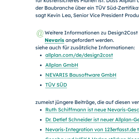
für kostensicheres Planen ist. Dass Allplan
der Baubranche über ein TÜV Süd-
Zer­tifik
sagt Kevin Lea, Senior Vice President Prod
Weitere Informationen zu Design2Cost
Nevaris
angefordert werden.
siehe auch für zusätzliche Informationen:
allplan.com/de/design2cost
Allplan GmbH
NEVARIS Bausoftware GmbH
TÜV SÜD
zumeist jüngere Beiträge, die auf diesen ve
Ruth Schiffmann ist neue Nevaris-Gesc
Dr. Detlef Schneider ist neuer Allplan-
Nevaris-Integration von 123erfasst.de t