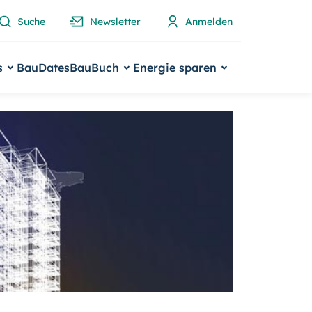
Suche
Newsletter
Anmelden
s
BauDates
BauBuch
Energie sparen