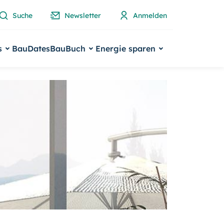
Suche
Newsletter
Anmelden
s
BauDates
BauBuch
Energie sparen