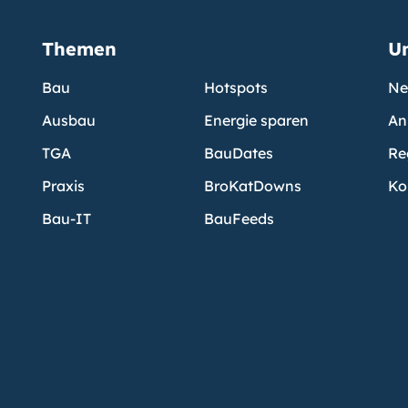
Themen
U
Bau
Hotspots
Ne
Ausbau
Energie sparen
An
TGA
BauDates
Re
Praxis
BroKatDowns
Ko
Bau-IT
BauFeeds