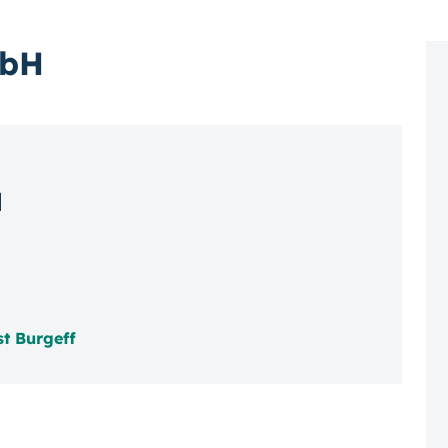
mbH
H
st Burgeff