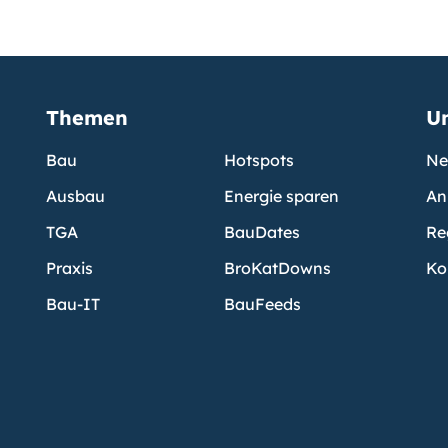
Themen
U
Bau
Hotspots
Ne
Ausbau
Energie sparen
An
TGA
BauDates
Re
Praxis
BroKatDowns
Ko
Bau-IT
BauFeeds