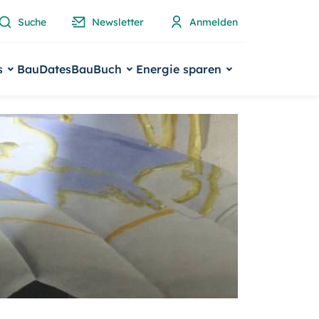
Suche
Newsletter
Anmelden
s
BauDates
BauBuch
Energie sparen