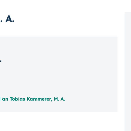
 A.
.
l an Tobias Kammerer, M. A.