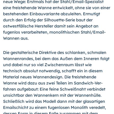
neue Wege: Erstmals hat der Stahl/Email-Spezialist
eine freistehen­de Wanne entwickelt, ohne sie von einer
bestehenden Einbau­variante abzuleiten. Ermutigt
durch den Erfolg der Silhouette-­Serie baut der
ostwestfälische Hersteller damit sein Angebot an
fugenlos verarbeiteten, monolithischen Stahl/Email-
Wannen aus.
Die gestalterische Direktive des schlanken, schmalen
Wannen­randes, bei dem das Außen dem Inneren folgt
und dabei nur so viel Zwischenraum lässt wie
technisch absolut notwendig, schafft ein in diesem
Material neues Wannendesign. Die frei­stehende
Wanne wird dazu aus zwei Teilen im Sandwich-Ver­
fahren aufgebaut: Eine feine Schweißnaht verbindet
unsicht­bar den Wannenkern mit der Wannenhülle.
Schließlich wird das Modell dann mit der glasartigen
Emailschicht zu einem fugenlosen Monolith veredelt,
dessen Form in die­sem Falle zusammen mit dem