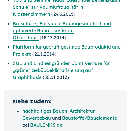
TÜV und Sentinel Haus: „Gesunder Lebensraum
Schule“ zur Raumluftqualität in
Klassenzimmern
(29.3.2015)
Broschüre „Fallstudie Raumgesundheit und
optimierte Raumakustik im
Objektbau“
(18.12.2014)
Plattform für geprüft gesunde Bauprodukte und
Projekte
(21.1.2014)
SGL und Lindner gründen Joint Venture für
„grüne“ Gebäudeklimatisierung auf
Graphitbasis
(30.11.2012)
siehe zudem:
nachhaltiges Bauen
,
Architektur
Gewerbebau
und
Baustoffe/Bauelemente
bei
BAULINKS.de