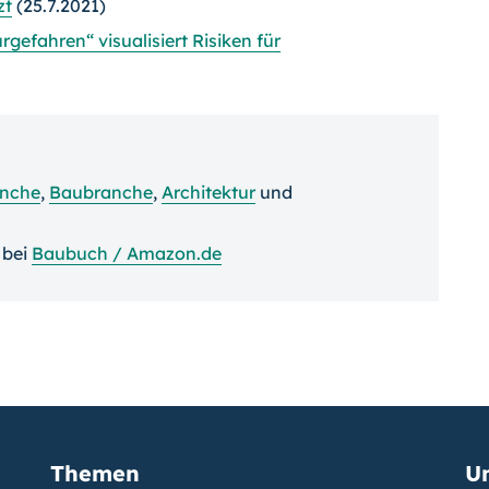
zt
(25.7.2021)
ahren“ visualisiert Risiken für
anche
,
Baubranche
,
Architektur
und
bei
Baubuch / Amazon.de
Themen
U