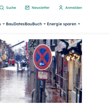
Suche
Newsletter
Anmelden
s
BauDates
BauBuch
Energie sparen