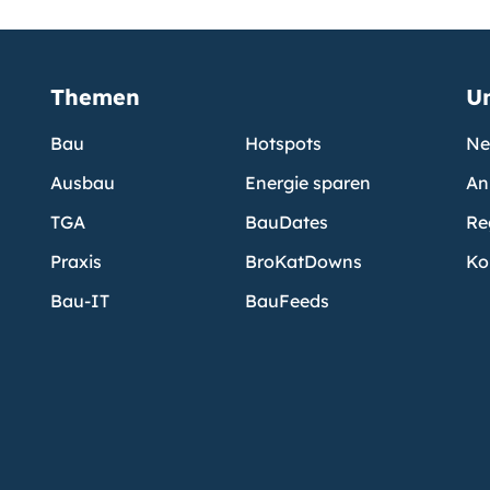
Themen
U
Bau
Hotspots
Ne
Ausbau
Energie sparen
An
TGA
BauDates
Re
Praxis
BroKatDowns
Ko
Bau-IT
BauFeeds