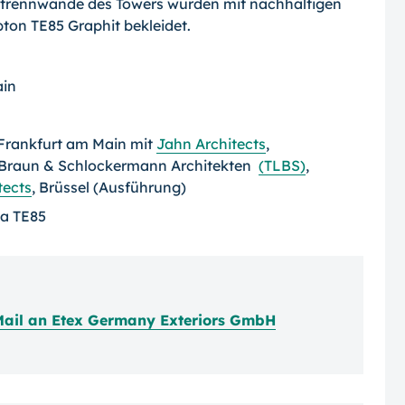
trennwände des Towers wurden mit nachhaltigen
ton TE85 Graphit bekleidet.
ain
Frankfurt am Main mit
Jahn Architects
,
 Braun & Schlockermann Architekten
(TLBS)
,
tects
, Brüssel (Ausführung)
va TE85
Mail an Etex Germany Exteriors GmbH