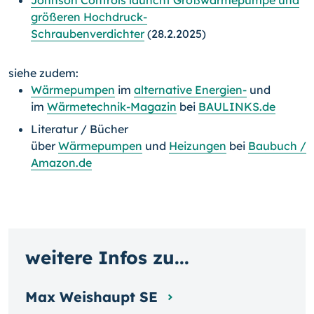
Johnson Controls launcht Großwärmepumpe und
größeren Hochdruck-
Schraubenverdichter
(28.2.2025)
siehe zudem:
Wärmepumpen
im
alternative Energien-
und
im
Wärmetechnik-Magazin
bei
BAULINKS.de
Literatur / Bücher
über
Wärmepumpen
und
Heizungen
bei
Baubuch /
Amazon.de
weitere Infos zu...
Max Weishaupt SE